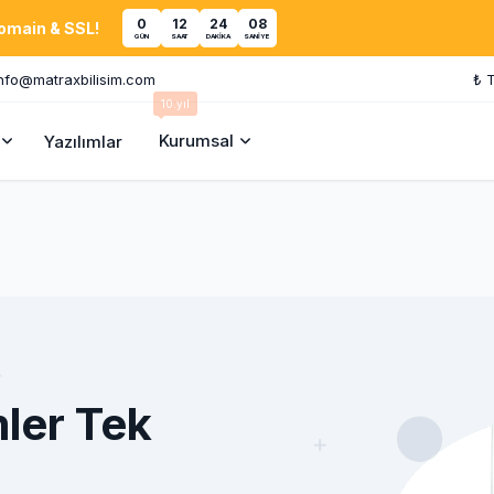
0
12
24
07
Domain & SSL!
GÜN
SAAT
DAKIKA
SANIYE
nfo@matraxbilisim.com
₺ 
10.yıl
Kurumsal
Yazılımlar
ler Tek