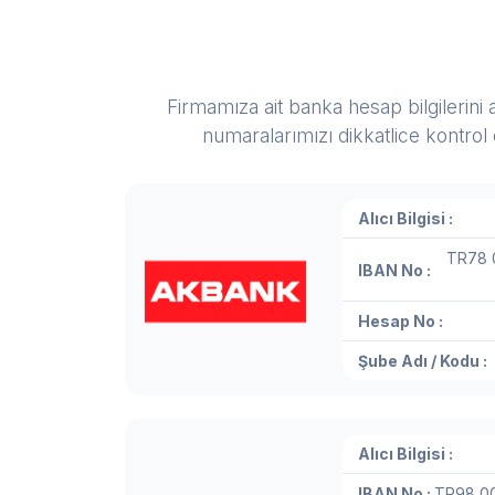
Firmamıza ait banka hesap bilgilerini a
numaralarımızı dikkatlice kontrol
Alıcı Bilgisi :
TR78 
IBAN No :
Hesap No :
Şube Adı / Kodu :
Alıcı Bilgisi :
IBAN No :
TR98 00