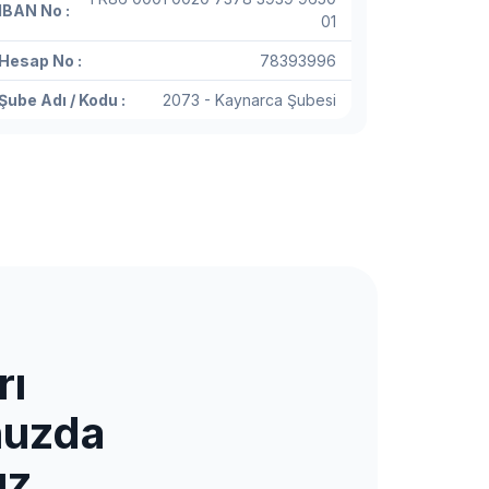
IBAN No :
01
Hesap No :
78393996
Şube Adı / Kodu :
2073 - Kaynarca Şubesi
rı
nuzda
ız