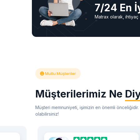
7/24 En İ
Matrax olarak, ihtiya
Mutlu Müşteriler
Müşterilerimiz Ne
Di
Müşteri memnuniyeti, işimizin en önemli önceliğidir
olabilirsiniz!