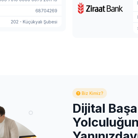
68704269
202 - Küçükyalı Şubesi
Biz Kimiz?
Dijital Başa
Yolculuğu
Yanınızday