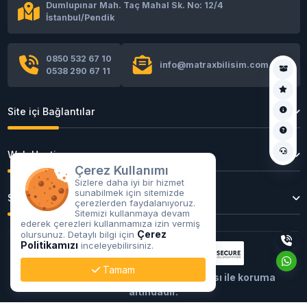
Dumlupınar Mah. Taç Mahal Sk. No: 12/4
İstanbul/Pendik
0850 532 67 10
info@matraxbilisim.com
0538 290 67 11
Site içi Bağlantılar
Web Hosting
Çerez Kullanımı
Sizlere daha iyi bir hizmet
sunabilmek için sitemizde
Sunucu Hizmetleri
çerezlerden faydalanıyoruz.
Sitemizi kullanmaya devam
ederek çerezleri kullanmamıza izin vermiş
Çerez
olursunuz. Detaylı bilgi için
Politikamızı
inceleyebilirsiniz.
Tamam
Tüm işlemleriniz
256Bit
SSL sertifikası ile koruma
altındadır.