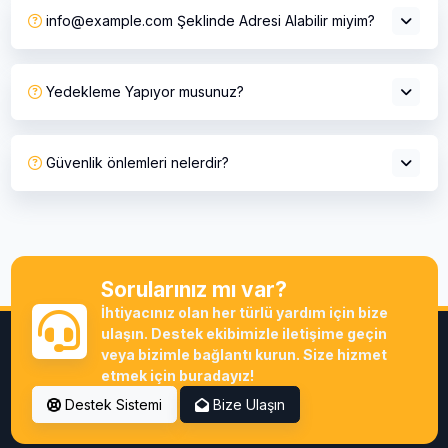
info@example.com
Şeklinde Adresi Alabilir miyim?
Yedekleme Yapıyor musunuz?
Güvenlik önlemleri nelerdir?
Sorularınız mı var?
İhtiyacınız olan her türlü yardım için bize
ulaşın. Destek ekibimizle iletişime geçin
veya bizimle bağlantı kurun. Size hizmet
etmek için buradayız!
Destek Sistemi
Bize Ulaşın