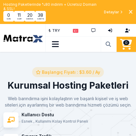
Hosting Paketlerinde %80 indirim + Ücretsiz Domain
& SSL!
Detaylar
0
11
20
37
GÜN
SAAT
DAKIKA
SANIYE
₺ TRY
0
Başlangıç Fiyatı : $3.60 / Ay
Kurumsal Hosting Paketleri
Web barındırma işini kolaylaştırın ve başarılı kişisel ve iş web
siteleri için ayarlanmış bir web barındırma hizmeti çözümü seçin.
Kullanıcı Dostu
Esnek , Kullanımı Kolay Kontrol Paneli