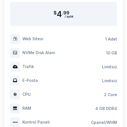
4
$
.99
/ aylık
Web Sitesi
1 Adet
NVMe Disk Alanı
10 GB
Trafik
Limitsiz
E-Posta
Limitsiz
CPU
2 Core
RAM
4 GB DDR4
Kontrol Paneli
Cpanel/WHM